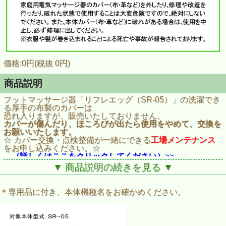
価格:0円(税抜 0円)
商品説明
フットマッサージ器「リフレエッグ（SR-05）」の洗濯でき
る厚手の布製のカバーは
恐れ入りますが、販売いたしておりません。
カバーが傷んだり、ほころびが出たら使用をやめて、交換を
お願いいたします。
☆ カバー交換・点検整備が一緒にできる
工場メンテナンス
をお申し込みください。☆
（詳しくはここをクリックしてください）
>>
足裏マッサージ器「リフレエッグ」の長年のご愛用ありがと
▼ 商品説明の続きを見る ▼
うございます。
恐れ入りますが、製品本体は製造販売を終了しております。
中古品の売買にメーカー保証はございませんのでご留意くだ
＊専用品に付き、本体機種名をお確かめください。
さい。
販売名：マッサージ機SR-05
対象機種型式：SR5145