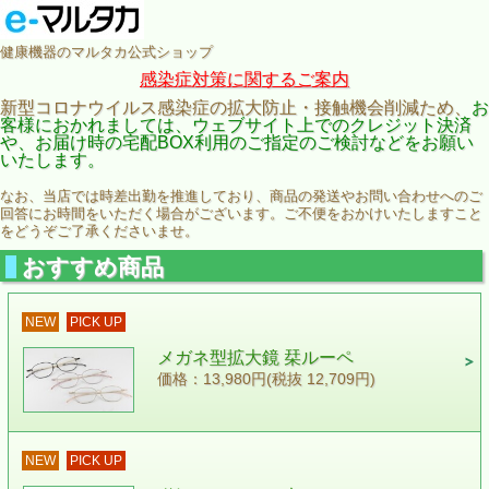
健康機器のマルタカ公式ショップ
感染症対策に関するご案内
新型コロナウイルス感染症の拡大防止・接触機会削減ため、
お
客様におかれましては、ウェブサイト上でのクレジット決済
や、お届け時の宅配BOX利用のご指定のご検討などをお願い
いたします。
なお、当店では時差出勤を推進しており、商品の発送やお問い合わせへのご
回答にお時間をいただく場合がございます。ご不便をおかけいたしますこと
をどうぞご了承くださいませ。
おすすめ商品
NEW
PICK UP
メガネ型拡大鏡 栞ルーペ
価格：13,980円(税抜 12,709円)
NEW
PICK UP