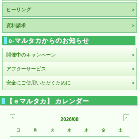
ヒーリング
資料請求
e-マルタカからのお知らせ
開催中のキャンペーン
アフターサービス
安全にご使用いただくために
【ｅマルタカ】 カレンダー
2026/08
日
月
火
水
木
金
土