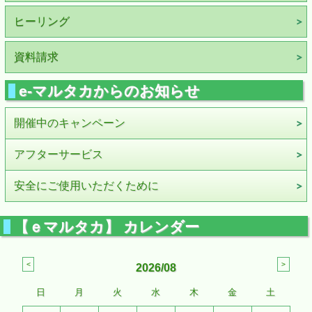
ヒーリング
資料請求
e-マルタカからのお知らせ
開催中のキャンペーン
アフターサービス
安全にご使用いただくために
【ｅマルタカ】 カレンダー
2026/08
日
月
火
水
木
金
土