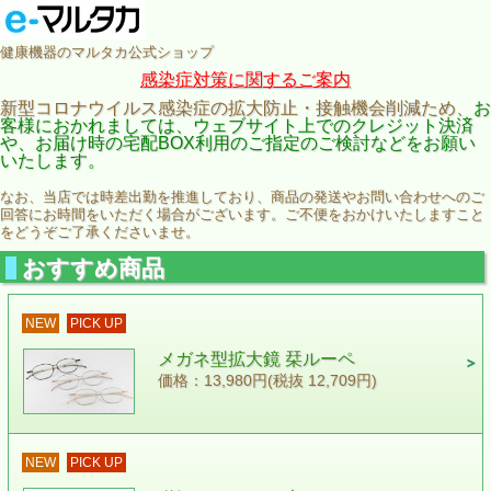
健康機器のマルタカ公式ショップ
感染症対策に関するご案内
新型コロナウイルス感染症の拡大防止・接触機会削減ため、
お
客様におかれましては、ウェブサイト上でのクレジット決済
や、お届け時の宅配BOX利用のご指定のご検討などをお願い
いたします。
なお、当店では時差出勤を推進しており、商品の発送やお問い合わせへのご
回答にお時間をいただく場合がございます。ご不便をおかけいたしますこと
をどうぞご了承くださいませ。
おすすめ商品
NEW
PICK UP
メガネ型拡大鏡 栞ルーペ
価格：13,980円(税抜 12,709円)
NEW
PICK UP