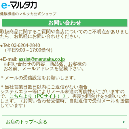
健康機器のマルタカ公式ショップ
お問い合わせ
取扱商品に関するご質問や当店についてのご不明点がありまし
たら、お気軽にお問い合わせください。
●Tel: 03-6204-2840
（平日9:00～17:00受付）
●E-mail:
assist@marutaka.co.jp
お問い合わせの内容、商品名、お客様の
お名前、メールアドレスを記載下さい。
＊メールの受信設定をお願いします。
＊当社営業日数日以内にご返信がない場合
システムエラー等によりメール未達の可能性がございますの
で、
こちらより（PCサイト）
》
、再度お問合せをお願いいた
します。（お問い合わせ受信時、自動返信で受付メールを送信
しています）
お店のトップへ戻る