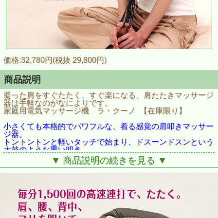
価格:32,780円(税抜 29,800円)
商品説明
凝った肩をすぐたたく、すぐ楽になる、肩たたきマッサージ
器は手軽なのがなによりです。
家庭用電気マッサージ機 ラ・クーノ 【在庫限り】
小さくても本格的でパワフルな、着る感覚の肩叩きマッサー
ジ器。
トントントンと軽いタッチで始まり、ドスーンドスンという
太鼓のような重い叩き、
パタパタ素早い叩き、いろいろな合せ技が気持ちよさの秘密
▼ 商品説明の続きを見る ▼
です。