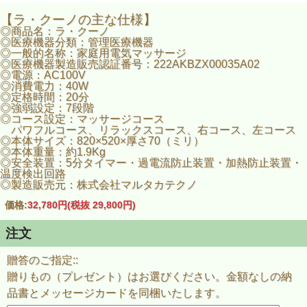
【ラ・クーノの主な仕様】
◎商品名：ラ・クーノ
◎医療機器分類：管理医療機器
◎一般的名称：家庭用電気マッサージ
◎医療機器製造販売認証番号：222AKBZX00035A02
◎電源：AC100V
◎消費電力：40W
◎定格時間：20分
◎強弱設定：7段階
◎コース設定：マッサージコース
パワフルコース、リラックスコース、右コース、左コース
◎本体サイズ：820×520×厚さ70（ミリ）
◎本体重量：約1.9Kg
◎安全装置：5分タイマー・過電流防止装置・加熱防止装置・
温度検出回路
◎製造販売元：株式会社マルタカテクノ
価格:
32,780円
(税抜 29,800円)
注文
贈答のご指定::
贈りもの（プレゼント）はお選びください。金額なしの納
品書とメッセージカードを同梱いたします。